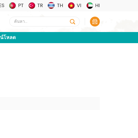
ES
PT
TR
TH
VI
HI
น์โหลด