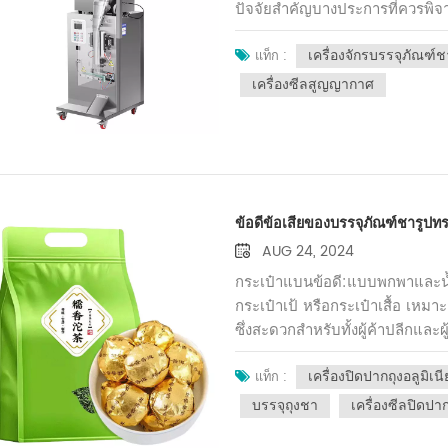
ให้ความสนใจกับปัจจัยสำคัญเช่
ปัจจัยสำคัญบางประการที่ควรพิ
ความเสถียรของอุปกรณ์ หลีกเลี่ยง
คุณมีการดำเนินงานขนาดเล็ก ขน
ได้เครื่องจักรที่ตรงกับความต้
เครื่องจักรบรรจุภัณฑ์ช
อาจจะเพียงพอแล้ว ในทางกลับกัน
แท็ก :
สำเร็จ
เครื่องจักรที่ทรงพลังและมีความจุ
เครื่องซีลสูญญากาศ
มีให้เลือกหลากหลาย เช่น ถุงช
แต่ละประเภทมีข้อกำหนดและคุณ
พิจารณาที่สำคัญเช่นกัน กำหนดจำน
อย่าลืมรักษาสมดุลระหว่างต้นทุน
ภัณฑ์ประเภทต่างๆ มีข้อดีที่แตกต่
ข้อดีข้อเสียของบรรจุภัณฑ์ชารูปท
อัตโนมัติ มีประสิทธิภาพและสาม
อาจให้ความยืดหยุ่นมากกว่าในแ
AUG 24, 2024
การเลือกเครื่องจักรบรรจุภัณฑ์
กระเป๋าแบนข้อดี:แบบพกพาและน้
การผลิต ประเภทบรรจุภัณฑ์ และง
กระเป๋าเป้ หรือกระเป๋าเสื้อ เหมาะ
ตัดสินใจอย่างชาญฉลาดที่ตรงกั
ซึ่งสะดวกสำหรับทั้งผู้ค้าปลีกและผู
ของคุณประสบความสำเร็จ
เหมาะสมสามารถพิมพ์ได้อย่างสว
เครื่องปิดปากถุงอลูมิเน
ออกแบบที่สวยงามจุดด้อย:ให้การป
แท็ก :
ล้อมอื่นๆ น้อยลง ชาอาจสูญเสียคว
บรรจุถุงชา
เครื่องซีลปิดปาก
เหมาะกับผู้ที่ดื่มชามากหรือต้อ