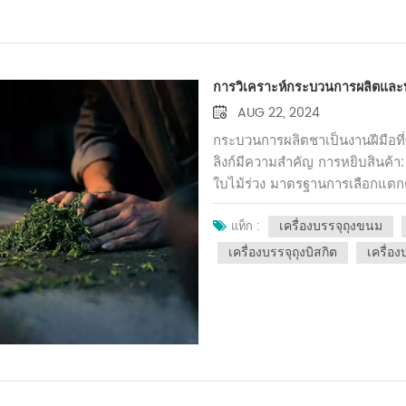
ข้อดี:ปล่อยให้ใบชาขยายตัวเต็มที
ให้การกรองที่ดีเยี่ยม รับรองว
ไนลอนเกรดอาหารซึ่งปลอดภัยสำหร
แวดล้อมเหมือนกับวัสดุอื่นๆ เนื
การวิเคราะห์กระบวนการผลิตและ
อาจกังวลเกี่ยวกับผลกระทบที่อาจ
ราคาแพงกว่าบรรจุภัณฑ์กระดาษแ
AUG 22, 2024
ขนย้ายได้ง่าย ลดความเสี่ยงต่อค
กระบวนการผลิตชาเป็นงานฝีมือที่
บางชนิดช่วยชะลอการแก่และการหม
ลิงก์มีความสำคัญ การหยิบสินค้า
สามารถสะสมได้สูงด้วยบรรจุภัณฑ์ท
ใบไม้ร่วง มาตรฐานการเลือกแตกต
น่าดึงดูดจุดด้อย:การเอาชาออกจา
ใบและดอกตูมที่อ่อนนุ่มเป็นตัวเ
มือพิเศษต้องมีสภาวะการเก็บรักษ
เครื่องบรรจุถุงขนม
เก็บแล้วชาจะต้องเหี่ยว กระบวน
แท็ก :
ปราศจากกลิ่น เพื่อรักษาคุณภาพม
ชานิ่มลงและอำนวยความสะดวกใน
เครื่องบรรจุถุงบิสกิต
เครื่อ
และลักษณะการสะสม ลูกปัดกลมข้
หยุดกระบวนการหมักชาอย่างรวดเร
ชั้นวางของในร้านสะดวกสำหรับกา
และกลิ่นหอมของชาไว้กลิ้ง: กลิ้ง
หรือขณะเดินทางมักมาในบรรจุภั
ทำลายผนังเซลล์ชาปล่อยน้ำในใ
ด้อย:มีความจุค่อนข้างน้อย จึงไม
ทำให้ใบชาแห้ง ขจัดความชื้นส่วน
ต่อความสมบูรณ์ของใบชาได้บ้าง
รสชาติของชา หลังจากเสร็จสิ้นกร
ผลิตที่ซับซ้อนโดยสรุป การเลือกร
คุณภาพและความสดใหม่ มีเทคโนโ
พฤติกรรมการใช้งาน และลำดับค
ประการในยุคปัจจุบัน ซึ่งแต่ละอย่