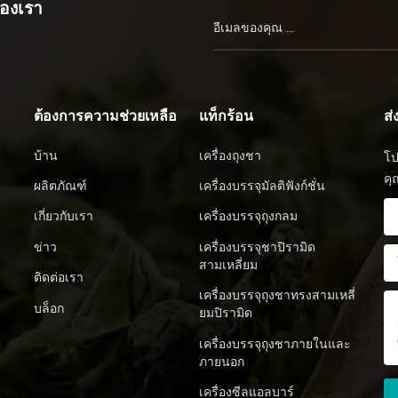
ต่อการต้มอีกด้วย เพียงใส่ลูกปัดก
ของเรา
และสะดวกยิ่งขึ้น เปิดโอกาสทางธ
เหมาะสมสถานการณ์การใช้งาน: เ
ดำเนินการทันทีเพื่อยกระดับมาตร
สำนักงานและโอกาสอื่นๆ กล่าวโด
กันมีข้อดีในตัวเอง ผู้บริโภคสาม
ความต้องการและความชอบของต
ต้องการความช่วยเหลือ
แท็กร้อน
ส
บ้าน
เครื่องถุงชา
โป
คุ
ผลิตภัณฑ์
เครื่องบรรจุมัลติฟังก์ชั่น
เกี่ยวกับเรา
เครื่องบรรจุถุงกลม
ข่าว
เครื่องบรรจุชาปิรามิด
สามเหลี่ยม
ติดต่อเรา
เครื่องบรรจุถุงชาทรงสามเหลี่
บล็อก
ยมปิรามิด
เครื่องบรรจุถุงชาภายในและ
ภายนอก
เครื่องซีลแอลบาร์