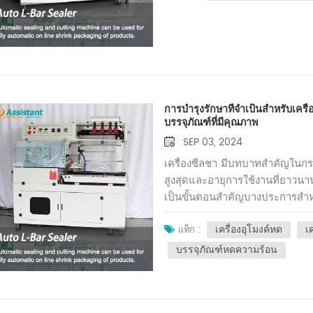
กำลังบรรจุ ตัวอย่างเช่น สำหรับใ
การบรรจุที่ช้าลงเพื่อให้แน่ใจว่
หาย เคล็ดลับที่ 2: การบำรุงรักษา
กับการบำรุงรักษาเครื่องซีลชา
เป็นประจำถือเป็นสิ่งสำคัญ เครื่อ
กว่าและจะทำงานได้อย่างมีประส
การบำรุงรักษาที่จำเป็นสำหรับเคร
ปฏิบัติตามนั้น เคล็ดลับ 3: การฝ
บรรจุภัณฑ์ที่มีคุณภาพ
เครื่องจักรบรรจุภัณฑ์ได้รับการ
SEP 03, 2024
การทำงานของเครื่องจักร ข้อคว
ปัญหา พนักงานที่ได้รับการฝึกอบร
เครื่องซีลชา มีบทบาทสำคัญในกระ
ประสิทธิภาพมากขึ้นและตอบสนองต่อ
สูงสุดและอายุการใช้งานที่ยาวนาน
4: การตรวจสอบการควบคุมคุณภ
เป็นขั้นตอนสำคัญบางประการสำหร
สม่ำเสมอในระหว่างกระบวนการบรร
ทำความสะอาด:การทำความสะอาดเป็
ที่เหมาะสม น้ำหนักที่ถูกต้อง และ
เครื่องอุโมงค์หด
เ
การทำงานที่ดี หลังการใช้งานแต่ละ
แท็ก :
ของผลิตภัณฑ์ขั้นสุดท้ายเท่านั้น 
สะอาดและหมาดเพื่อขจัดฝุ่นหรือเ
บรรจุภัณฑ์หดความร้อน
แต่เนิ่นๆ เคล็ดลับที่ 5: เก็บอะไหล่
ให้ใช้แปรงขนอ่อนหรือลมอัดเพื่อขจ
จะช่วยลดเวลาหยุดทำงานในกรณีที่เ
รุนแรงหรือวัสดุที่มีฤทธิ์กัดกร่อน
อย่างรวดเร็ว ช่วยลดผลกระทบต่อก
ลื่นที่เหมาะสมจะช่วยลดแรงเสีย
สามารถเพิ่มประสิทธิภาพเครื่องจ