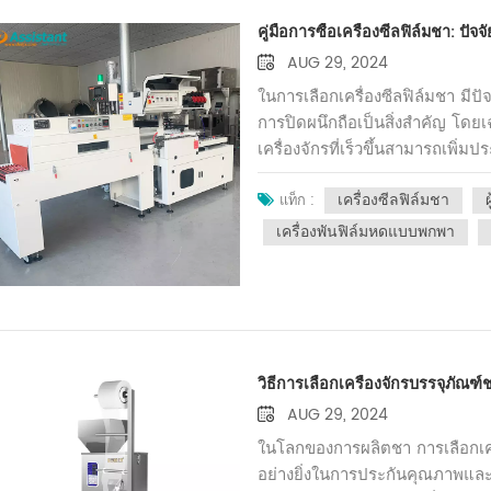
สอบคำแนะนำของผู้ผลิตสำหรับสารห
ทำงาน และปรับปรุงคุณภาพโดยร
เท่าที่จำเป็นกับเกียร์ โซ่ และชิ้
คู่มือการซื้อเครื่องซีลฟิล์มชา: ป
อย่างสม่ำเสมอไม่เพียงแต่ช่วยยืด
AUG 29, 2024
ทำงานราบรื่นอีกด้วย การตรวจสอ
ในการเลือกเครื่องซีลฟิล์มชา มีป
ปัญหาที่อาจเกิดขึ้นตั้งแต่เนิ่นๆ 
การปิดผนึกถือเป็นสิ่งสำคัญ โดย
ความเสียหาย ตรวจสอบองค์ประก
เครื่องจักรที่เร็วขึ้นสามารถเพิ
ไม่ ตรวจสอบให้แน่ใจว่าการเชื่อ
อย่าเสียสละคุณภาพเพื่อความเร็ว
หากตรวจพบปัญหาใดๆ ให้แก้ไขทันท
เครื่องซีลฟิล์มชา
สม่ำเสมอและเชื่อถือได้คุณภาพขอ
แท็ก :
รักษาเครื่องซีลชาเป็นประจำเป็
ไม่เพียงแต่ปกป้องชาเท่านั้น แต่
เครื่องพันฟิล์มหดแบบพกพา
ยืดอายุการใช้งานของอุปกรณ์ ช่วย
ที่สามารถซีลได้แน่นหนาโดยไม่ม
แพง ประการที่สอง ช่วยให้มั่นใจ
อุปกรณ์ถือเป็นข้อพิจารณาสำคัญอ
หรือการปิดผนึกที่ไม่เหมาะสมซ
ได้อย่างราบรื่นและลดความเสี่
เครื่องจักรที่ได้รับการบำรุงรัก
คุณสมบัติต่างๆ เช่น โครงสร้างที่
การหยุดทำงานและเพิ่มผลผลิต โด
พูดถึงข้อผิดพลาดทั่วไปในการซื้อ
ของคุณเป็นประจำถือเป็นการลงทุ
วิธีการเลือกเครื่องจักรบรรจุภัณฑ์
เพียงอย่างเดียว แม้ว่าสิ่งสำคั
ในการทำความสะอาด การหล่อลื่
ประนีประนอมกับคุณภาพและฟังก์
AUG 29, 2024
ใช้งานและความน่าเชื่อถือของอุ
เพิกเฉยต่อชื่อเสียงและบทวิจารณ์
ในโลกของการผลิตชา การเลือกเครื
คุณภาพสูงไว้ได้
มีชื่อเสียงพร้อมประวัติการผลิตอุปกร
อย่างยิ่งในการประกันคุณภาพแล