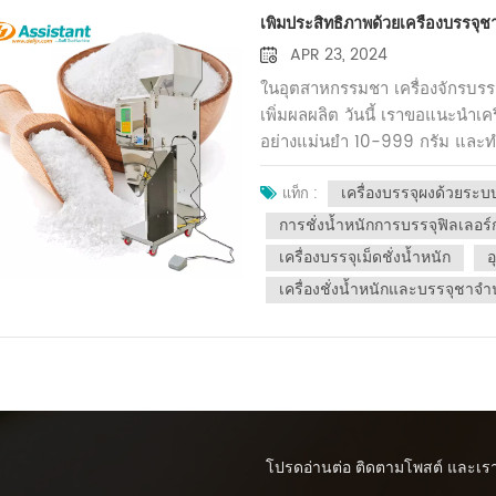
การพกพา ประสบการณ์การต้มเบีย
แบนมักทำจากวัสดุกระดาษหรือพ
เพิ่มประสิทธิภาพด้วยเครื่องบรรจุ
สามารถตอบสนองความต้องการของคุ
วางไว้ในกระเป๋า กระเป๋า หรือลิ้
APR 23, 2024
ไปเพื่อให้แน่ใจว่าคุณได้รับผลิตภัณฑ
นอกจากนี้ ถุงแบนยังมีเอฟเฟกต์
ในอุตสาหกรรมชา เครื่องจักรบรรจ
แบรนด์ที่สวยงามได้สถานการณ์กา
เพิ่มผลผลิต วันนี้ เราขอแนะนำเค
พกพาเดินทาง หรือเป็นของขวัญ ก
อย่างแม่นยำ 10-999 กรัม และทำใ
ไนลอนทรงสามเหลี่ยมมีดีไซน์ที่เป
เทคโนโลยีการบรรจุแบบชั่งน้ำหนั
และปล่อยกลิ่นและรสชาติออกมา
เครื่องบรรจุผงด้วยระบ
และเชื่อถือได้สำหรับเม็ดชาต่างๆ 
แท็ก :
ปลอดภัยและถูกสุขลักษณะ นอกจาก
ง่าย เพียงกำหนดช่วงน้ำหนักที่ต้
การชั่งน้ำหนักการบรรจุฟิลเลอร์
สามารถหลีกเลี่ยงกากชาไม่ให้เ
บรรจุโดยอัตโนมัติ นอกจากนี้ ยังใ
เครื่องบรรจุเม็ดชั่งน้ำหนัก
อ
และดื่มในสำนักงาน บ้าน และโอกา
ประสิทธิภาพการผลิตได้อย่างม
เป็นเค้กกลมหรือสี่เหลี่ยมซึ่งสะ
เครื่องชั่งน้ำหนักและบรรจุชา
การชั่งน้ำหนักที่แม่นยำแล้ว เครื่อง
จะใช้วัสดุกระดาษหรือฝ้ายซึ่งมี
และเหมาะสำหรับสภาพแวดล้อมการ
ไปและมีอายุระหว่างการเก็บรักษา
ประกันความคงทนและอายุการใช้ง
ลักษณ์ของเค้กชายังงดงามและมี
บรรจุชาเม็ดผงขนาดใหญ่นี้เป็นตัวเ
เหมาะสำหรับจัดเก็บระยะยาว สะส
ช่วยเพิ่มประสิทธิภาพการผลิตเท
ได้เปรียบ: ลูกปัดกลมเกิดจากก
ผลิตภัณฑ์อีกด้วย หากคุณกำลังมอ
สวยงาม บรรจุภัณฑ์ของเม็ดกลมมัก
อุปกรณ์นี้เนื่องจากจะนำมูลค่าแ
โปรดอ่านต่อ ติดตามโพสต์ และเราย
ปิดผนึกที่ดีและสามารถรักษาคว
การผสมผสานเครื่องบรรจุภัณฑ์ขั