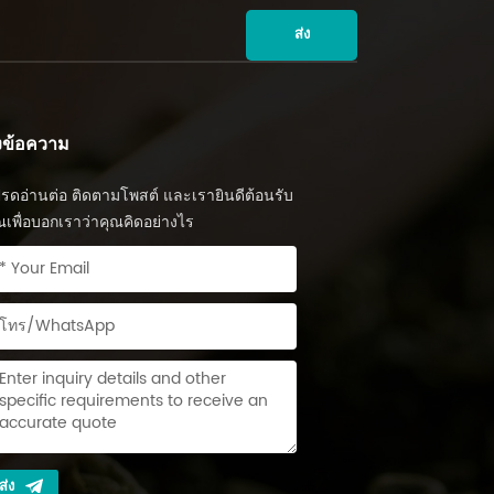
ลมหนึ่งเม็ดลงในถ้วยแล้วเติมน้ำร้อนในปริมาณที่
ุรกิจและความสำเร็จใหม่ๆ ให้กับบริษัทของคุณ
หมาะสำหรับดื่มส่วนตัวทุกวันและชงด่วนใน
ส่ง
ฐานการผลิตของคุณและเปิดรับตลาดที่กว้างขึ้น!
ยสรุป เทคโนโลยีและวัสดุบรรจุภัณฑ์ชาที่แตกต่าง
ารถเลือกบรรจุภัณฑ์ชาที่เหมาะกับตัวเองได้ตาม
นเอง
่งข้อความ
รดอ่านต่อ ติดตามโพสต์ และเรายินดีต้อนรับ
ณเพื่อบอกเราว่าคุณคิดอย่างไร
ส่ง