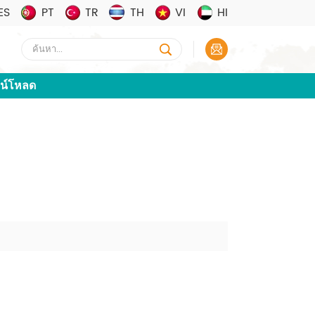
ES
PT
TR
TH
VI
HI
น์โหลด